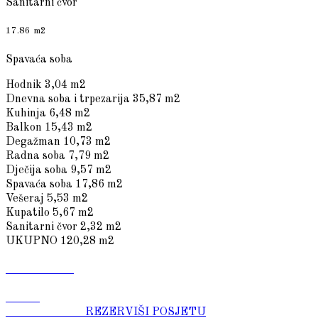
Sanitarni čvor
17.86 m2
Spavaća soba
Hodnik
3,04 m2
Dnevna soba i trpezarija
35,87 m2
Kuhinja
6,48 m2
Balkon
15,43 m2
Degažman
10,73 m2
Radna soba
7,79 m2
Dječija soba
9,57 m2
Spavaća soba
17,86 m2
Vešeraj
5,53 m2
Kupatilo
5,67 m2
Sanitarni čvor
2,32 m2
UKUPNO
120,28 m2
REZERVIŠI POSJETU