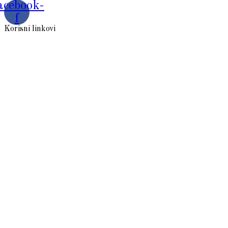
acebook-
f
Korisni linkovi