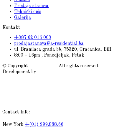
O nama
Prodaja stanova
Tehnički opis
Galerija
Kontakt
+387 62 015 003
prodajastanova@a-residential.ba
ul. Branilaca grada bb, 75320, Gračanica, BiH
8:00 – 16pm , Ponedjeljak, Petak
© Copyright
A-residential
All rights reserved.
Development by
Lilium Digital
Contact Info:
New York
+(01) 999.888.66