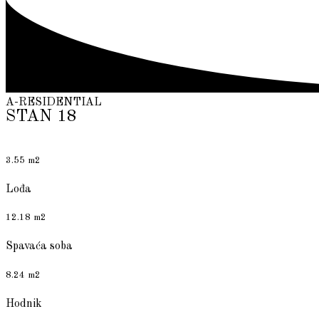
A-RESIDENTIAL
STAN 18
3.55 m2
Lođa
12.18 m2
Spavaća soba
8.24 m2
Hodnik