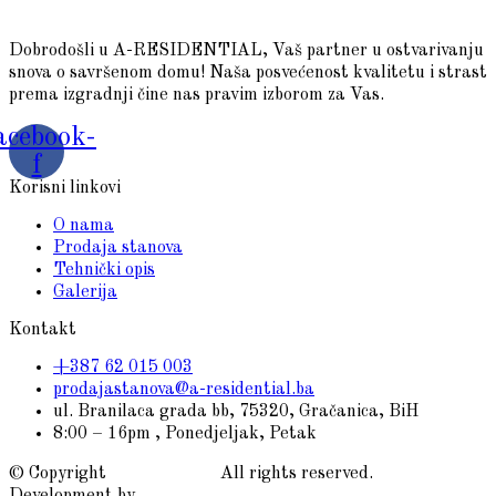
Dobrodošli u A-RESIDENTIAL, Vaš partner u ostvarivanju
snova o savršenom domu! Naša posvećenost kvalitetu i strast
prema izgradnji čine nas pravim izborom za Vas.
acebook-
f
Korisni linkovi
O nama
Prodaja stanova
Tehnički opis
Galerija
Kontakt
+387 62 015 003
prodajastanova@a-residential.ba
ul. Branilaca grada bb, 75320, Gračanica, BiH
8:00 – 16pm , Ponedjeljak, Petak
© Copyright
A-residential
All rights reserved.